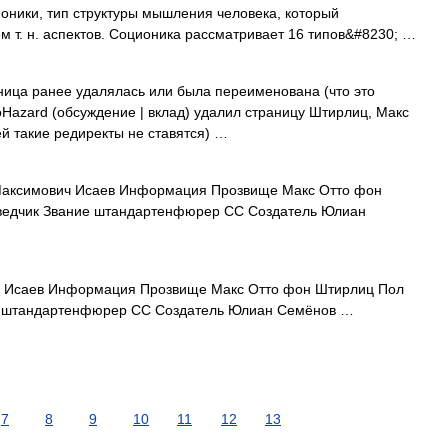
ионики, тип структуры мышления человека, который
т. н. аспектов. Соционика рассматривает 16 типов&#8230; …
ица ранее удалялась или была переименована (что это
oHazard (обсуждение | вклад) удалил страницу Штирлиц, Макс
 такие редиректы не ставятся) …
аксимович Исаев Информация Прозвище Макс Отто фон
зведчик Звание штандартенфюрер СС Создатель Юлиан
 Исаев Информация Прозвище Макс Отто фон Штирлиц Пол
ие штандартенфюрер СС Создатель Юлиан Семёнов …
7
8
9
10
11
12
13