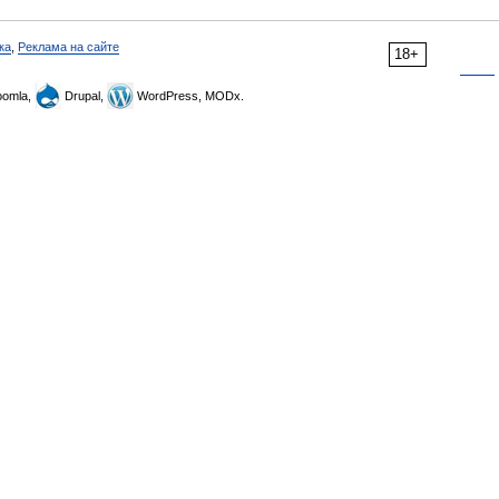
ка
,
Реклама на сайте
18+
omla,
Drupal,
WordPress, MODx.