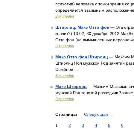
психотип) человека с точки зрения соц
определяется взаимным расположением 
Википедия
Штирлиц, Макс Отто фон
— Эта стран
8
значит?) 13:02, 30 декабря 2012 MaxBi
Отто фон (на вымышленных персонажей
Википедия
Макс Отто фон Штирлиц
— Максим М
9
Штирлиц Пол мужской Род занятий ра
Семёнов …
Википедия
Макс Штирлиц
— Максим Максимович
10
мужской Род занятий разведчик Зван
Википедия
Страницы
Следующая
→
1
2
3
4
5
6