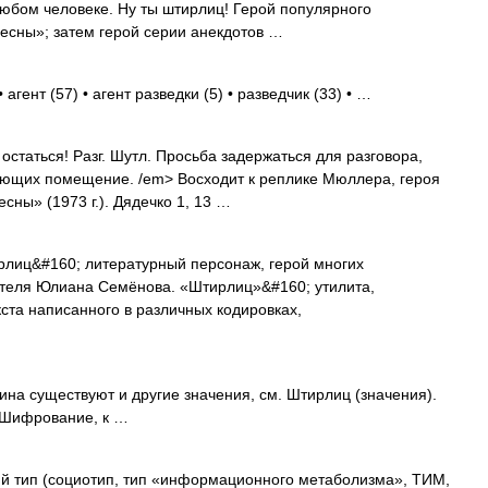
юбом человеке. Ну ты штирлиц! Герой популярного
есны»; затем герой серии анекдотов …
агент (57) • агент разведки (5) • разведчик (33) • …
статься! Разг. Шутл. Просьба задержаться для разговора,
ающих помещение. /em> Восходит к реплике Мюллера, героя
ны» (1973 г.). Дядечко 1, 13 …
лиц&#160; литературный персонаж, герой многих
сателя Юлиана Семёнова. «Штирлиц»&#160; утилита,
та написанного в различных кодировках,
ина существуют и другие значения, см. Штирлиц (значения).
 Шифрование, к …
 тип (социотип, тип «информационного метаболизма», ТИМ,