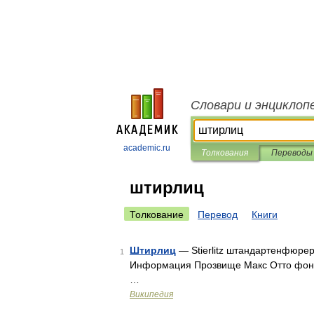
Словари и энциклоп
academic.ru
Толкования
Переводы
штирлиц
Толкование
Перевод
Книги
Штирлиц
— Stierlitz штандартенфюре
1
Информация Прозвище Макс Отто фон 
…
Википедия