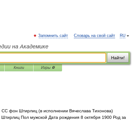
Запомнить сайт
Словарь на свой сайт
RU
едии на Академике
Найти!
Книги
Игры ⚽
р СС фон Штирлиц (в исполнении Вячеслава Тихонова)
Штирлиц Пол мужской Дата рождения 8 октября 1900 Род за